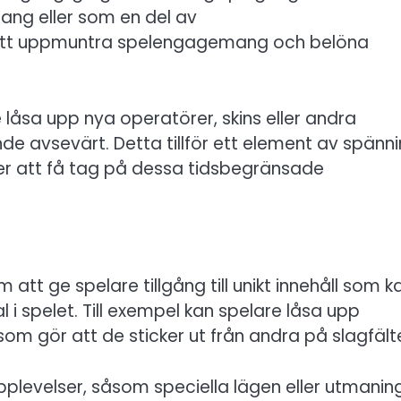
ang eller som en del av
 att uppmuntra spelengagemang och belöna
åsa upp nya operatörer, skins eller andra
de avsevärt. Detta tillför ett element av spänn
fter att få tag på dessa tidsbegränsade
tt ge spelare tillgång till unikt innehåll som k
al i spelet. Till exempel kan spelare låsa upp
 som gör att de sticker ut från andra på slagfält
pplevelser, såsom speciella lägen eller utmanin