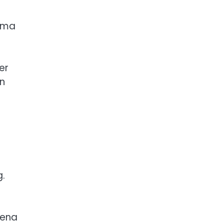
amma
er
an
g.
dena