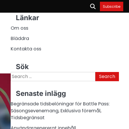
Subscribe
Länkar
Om oss
Bläddra
Kontakta oss
Sök
Search
for:
Senaste inlägg
Begränsade tidsbelöningar för Battle Pass:
Säsongsevenemang, Exklusiva föremål,
Tidsbegränsat
Användargenererat innehåll