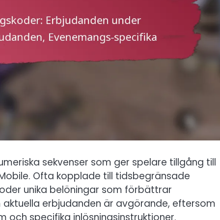
meriska sekvenser som ger spelare tillgång till
y: Mobile. Ofta kopplade till tidsbegränsade
der unika belöningar som förbättrar
m aktuella erbjudanden är avgörande, eftersom
och specifika inlösningsinstruktioner.