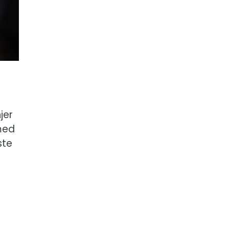
jer
med
ste