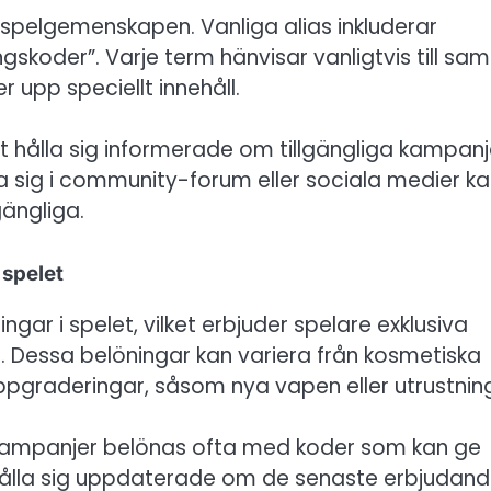
 spelgemenskapen. Vanliga alias inkluderar
skoder”. Varje term hänvisar vanligtvis till s
 upp speciellt innehåll.
t hålla sig informerade om tillgängliga kampanj
ra sig i community-forum eller sociala medier k
gängliga.
 spelet
ngar i spelet, vilket erbjuder spelare exklusiva
. Dessa belöningar kan variera från kosmetiska
 uppgraderingar, såsom nya vapen eller utrustnin
r kampanjer belönas ofta med koder som kan ge
hålla sig uppdaterade om de senaste erbjudan