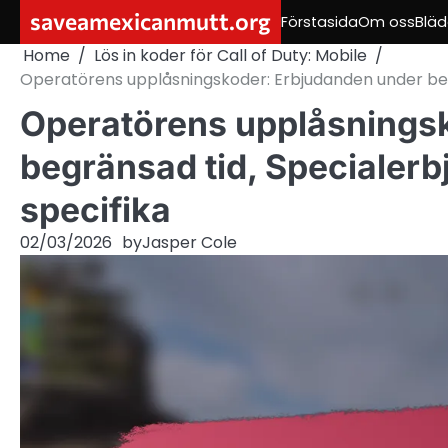
Skip
saveamexicanmutt.org
Förstasida
Om oss
Bläd
to
Home
Lös in koder för Call of Duty: Mobile
content
Operatörens upplåsningskoder: Erbjudanden under be
Operatörens upplåsnings
begränsad tid, Speciale
specifika
02/03/2026
by
Jasper Cole