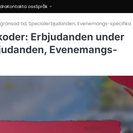
dra
Kontakta oss
Språk
gränsad tid, Specialerbjudanden, Evenemangs-specifika
koder: Erbjudanden under
rbjudanden, Evenemangs-