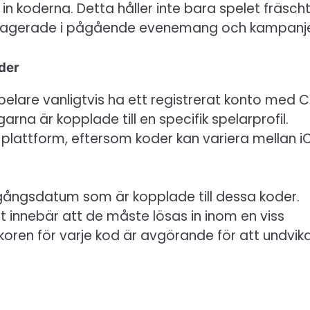
in koderna. Detta håller inte bara spelet fräsch
engagerade i pågående evenemang och kampanje
der
lare vanligtvis ha ett registrerat konto med C
arna är kopplade till en specifik spelarprofil.
t plattform, eftersom koder kan variera mellan i
ångsdatum som är kopplade till dessa koder.
t innebär att de måste lösas in inom en viss
illkoren för varje kod är avgörande för att undvik