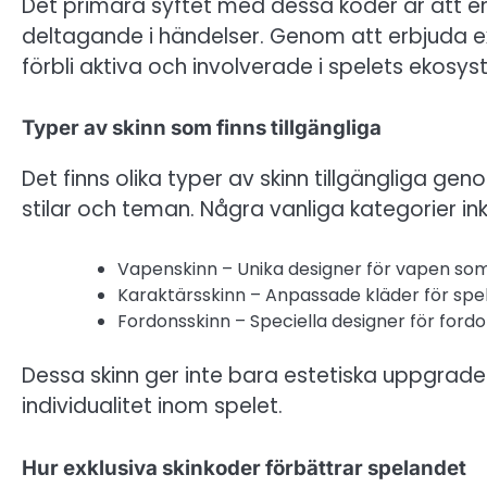
Det primära syftet med dessa koder är at
deltagande i händelser. Genom att erbjuda ex
förbli aktiva och involverade i spelets ekosys
Typer av skinn som finns tillgängliga
Det finns olika typer av skinn tillgängliga gen
stilar och teman. Några vanliga kategorier ink
Vapenskinn – Unika designer för vapen so
Karaktärsskinn – Anpassade kläder för spe
Fordonsskinn – Speciella designer för ford
Dessa skinn ger inte bara estetiska uppgraderi
individualitet inom spelet.
Hur exklusiva skinkoder förbättrar spelandet