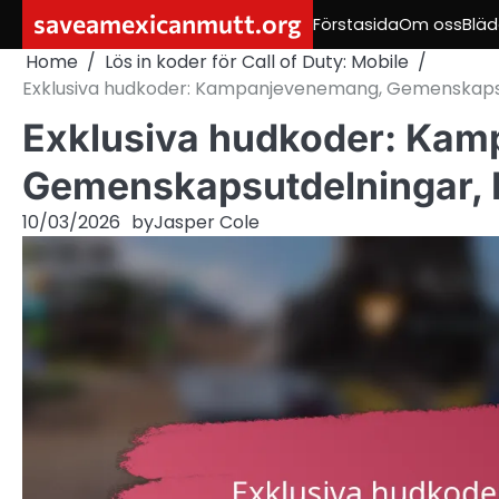
Skip
saveamexicanmutt.org
Förstasida
Om oss
Bläd
to
Home
Lös in koder för Call of Duty: Mobile
content
Exklusiva hudkoder: Kampanjevenemang, Gemenskapsut
Exklusiva hudkoder: Ka
Gemenskapsutdelningar, B
10/03/2026
by
Jasper Cole