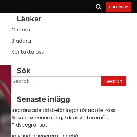
Subscribe
Länkar
Om oss
Bläddra
Kontakta oss
Sök
Search
for:
Senaste inlägg
Begränsade tidsbelöningar för Battle Pass:
Säsongsevenemang, Exklusiva föremål,
Tidsbegränsat
Användargenererat innehåll