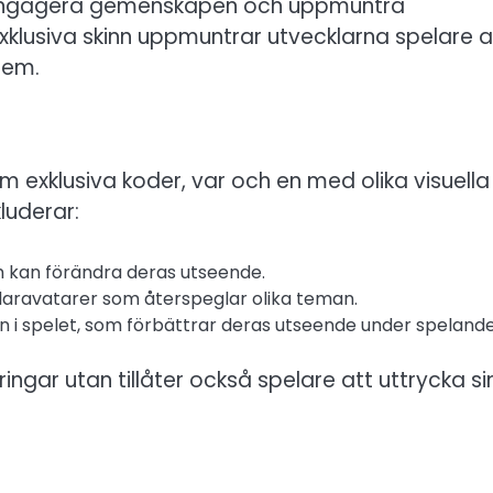
t engagera gemenskapen och uppmuntra
klusiva skinn uppmuntrar utvecklarna spelare a
tem.
om exklusiva koder, var och en med olika visuella
luderar:
m kan förändra deras utseende.
laravatarer som återspeglar olika teman.
on i spelet, som förbättrar deras utseende under spelande
ngar utan tillåter också spelare att uttrycka si