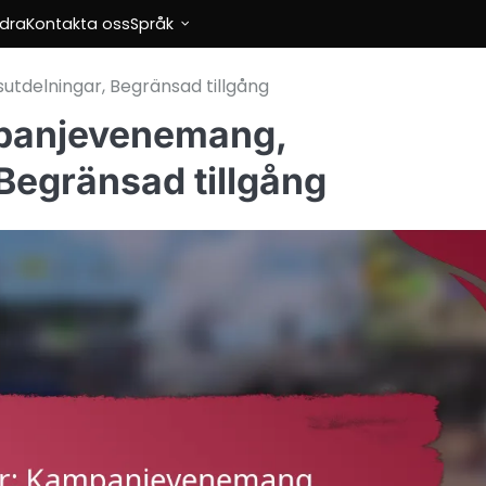
dra
Kontakta oss
Språk
delningar, Begränsad tillgång
mpanjevenemang,
egränsad tillgång