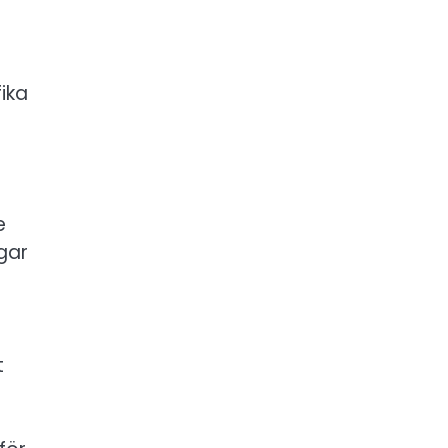
ika
e
ngar
t