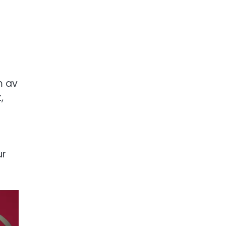
m av
,
ur