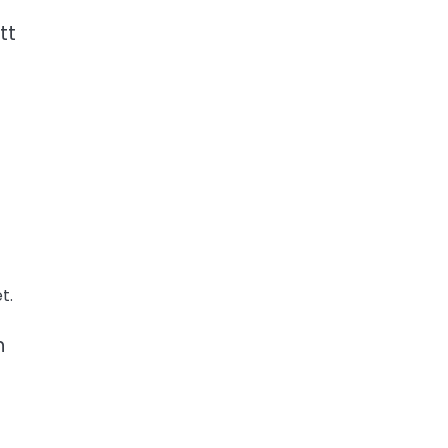
tt
t.
n