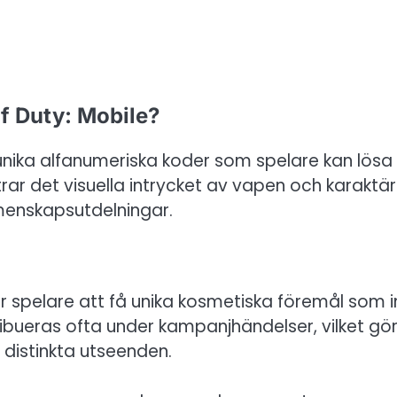
of Duty: Mobile?
r unika alfanumeriska koder som spelare kan lösa 
trar det visuella intrycket av vapen och karaktär
emenskapsutdelningar.
r spelare att få unika kosmetiska föremål som i
ribueras ofta under kampanjhändelser, vilket gör
 distinkta utseenden.