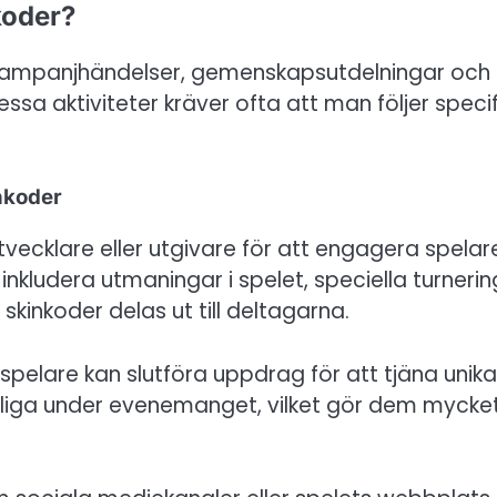
koder?
a kampanjhändelser, gemenskapsutdelningar och
sa aktiviteter kräver ofta att man följer specif
nkoder
ecklare eller utgivare för att engagera spelar
inkludera utmaningar i spelet, speciella turneri
kinkoder delas ut till deltagarna.
 spelare kan slutföra uppdrag för att tjäna unika
ängliga under evenemanget, vilket gör dem mycke