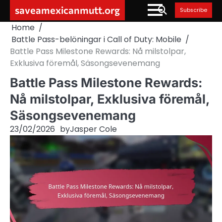
Skip
saveamexicanmutt.org
Subscribe
to
Home
content
Battle Pass-belöningar i Call of Duty: Mobile
Battle Pass Milestone Rewards: Nå milstolpar,
Exklusiva föremål, Säsongsevenemang
Battle Pass Milestone Rewards:
Nå milstolpar, Exklusiva föremål,
Säsongsevenemang
23/02/2026
by
Jasper Cole